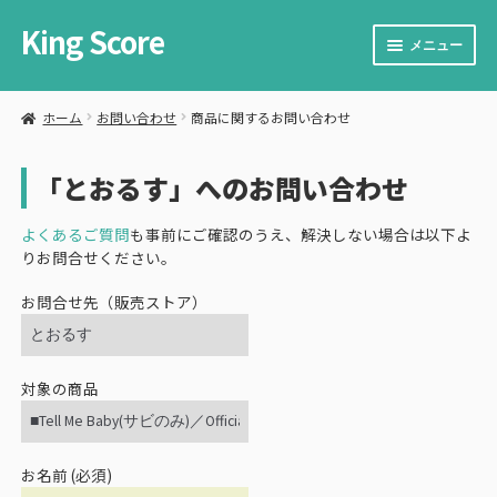
King Score
ナ
コ
メニュー
ビ
ン
ゲ
テ
サ
楽譜を購入する
ー
ン
ブ
ホーム
お問い合わせ
商品に関するお問い合わせ
シ
ツ
メ
サ
楽譜を販売する
ョ
へ
ニ
ブ
ン
ス
「とおるす」へのお問い合わせ
ュ
メ
サ
カート
へ
キ
ー
ニ
ブ
ス
ッ
を
ュ
メ
よくあるご質問
も事前にご確認のうえ、解決しない場合は以下よ
サ
お問い合わせ
キ
プ
展
ー
ニ
りお問合せください。
ブ
ッ
開
を
ュ
メ
プ
展
お問合せ先（販売ストア）
ー
ニ
開
を
ュ
展
ー
開
を
対象の商品
展
開
お名前 (必須)