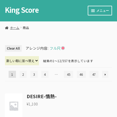
King Score
ナ
コ
メニュー
ビ
ン
ゲ
テ
サ
楽譜を購入する
ー
ン
ブ
ホーム
商品
シ
ツ
メ
サ
楽譜を販売する
ョ
へ
ニ
ブ
ン
ス
ュ
メ
サ
カート
へ
キ
ー
アレンジ内容:
フル尺
ニ
Clear All
ブ
ス
ッ
を
ュ
メ
サ
お問い合わせ
キ
プ
展
ー
ニ
ブ
結果の1～12/557を表示しています
ッ
開
を
ュ
メ
プ
展
ー
ニ
1
2
3
4
…
45
46
47
開
を
ュ
展
ー
開
を
展
DESIRE-情熱-
開
¥
1,100