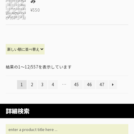
み
¥
550
結果の1～12/557を表示しています
1
2
3
4
…
45
46
47
詳細検索