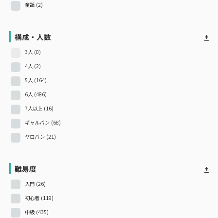
童謡
(2)
構成・人数
+
3人
(0)
4人
(2)
5人
(164)
6人
(486)
7人以上
(16)
ギャルバン
(68)
ヤロバン
(21)
難易度
+
入門
(26)
初心者
(119)
中級
(435)