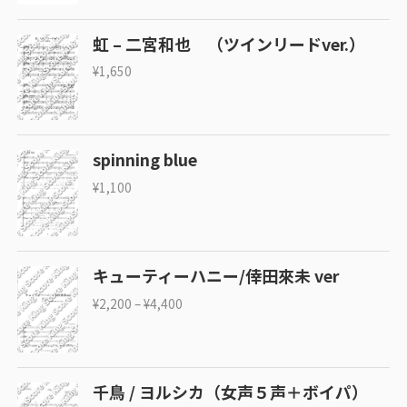
虹 – 二宮和也 （ツインリードver.）
¥
1,650
spinning blue
¥
1,100
キューティーハニー/倖田來未 ver
¥
2,200
–
¥
4,400
千鳥 / ヨルシカ（女声５声＋ボイパ）