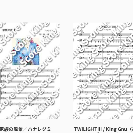
家族の風景／ハナレグミ
TWILIGHT!!! / King Gn