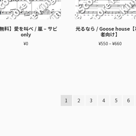
無料】愛を叫べ / 嵐 – サビ
光るなら / Goose house
only
者向け】
¥
0
¥
550
–
¥
660
1
2
3
4
5
6