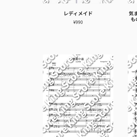
レディメイド
気
も
¥
990