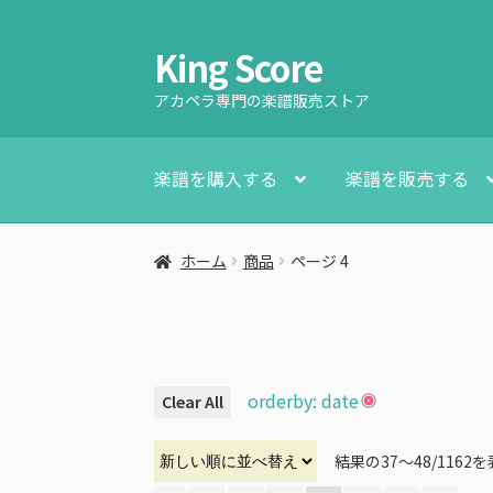
King Score
ナ
コ
ビ
ン
アカペラ専門の楽譜販売ストア
ゲ
テ
ー
ン
シ
ツ
楽譜を購入する
楽譜を販売する
ョ
へ
ン
ス
へ
キ
ホーム
商品
ページ 4
ス
ッ
キ
プ
ッ
プ
orderby: date
Clear All
結果の37～48/116