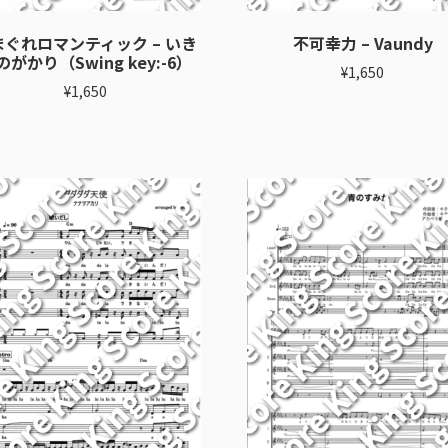
まぐれロマンティック – いき
不可幸力 – Vaundy
のがかり（Swing key:-6）
¥
1,650
¥
1,650