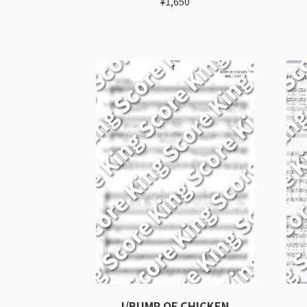
¥
1,650
I/BUMP OF CHICKEN