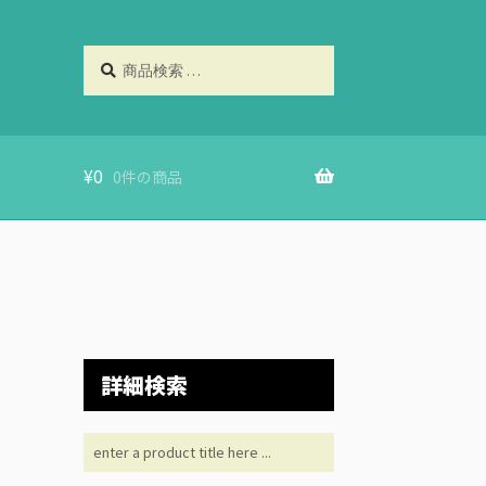
検
検
索
索
対
象:
¥
0
0件の商品
詳細検索