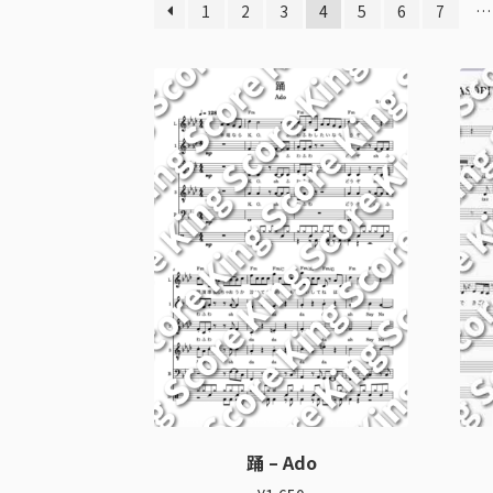
1
2
3
4
5
6
7
…
踊 – Ado