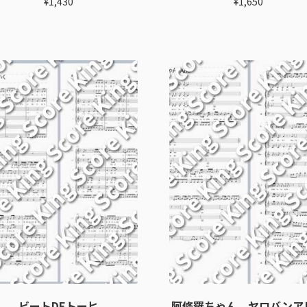
¥
1,430
¥
1,650
ビートDEトーヒ
阿修羅ちゃん ヤロバンア