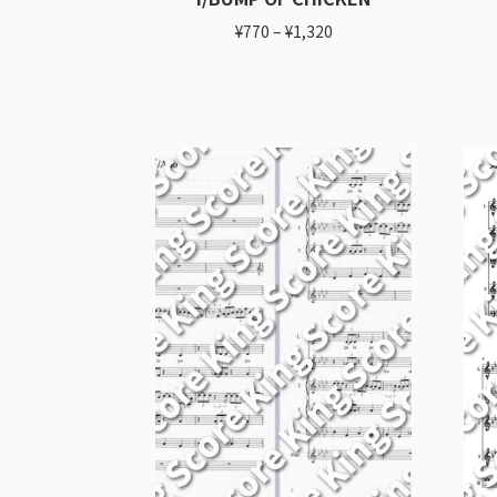
¥
770
–
¥
1,320