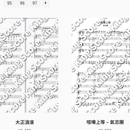
95
96
97
大正浪漫
喧嘩上等 – 氣志團