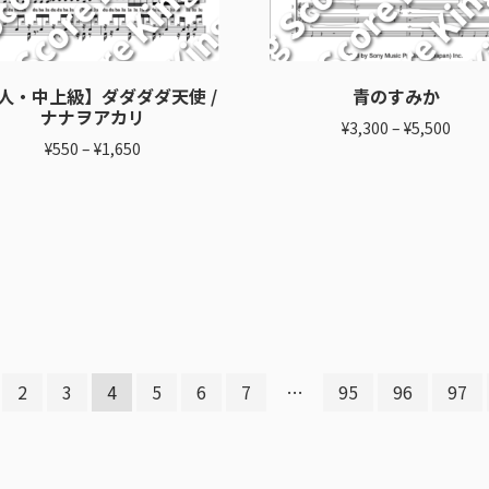
6人・中上級】ダダダダ天使 /
青のすみか
ナナヲアカリ
¥
3,300
–
¥
5,500
¥
550
–
¥
1,650
2
3
4
5
6
7
…
95
96
97