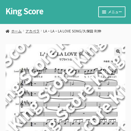
King Score
ナ
コ
メニュー
ビ
ン
ゲ
テ
サ
楽譜を購入する
ー
ン
ブ
ホーム
アカペラ
LA・LA・LA LOVE SONG/久保田 利伸
シ
ツ
メ
サ
楽譜を販売する
ョ
へ
ニ
ブ
ン
ス
ュ
メ
サ
カート
へ
キ
ー
ニ
ブ
ス
ッ
🔍
を
ュ
メ
サ
お問い合わせ
キ
プ
展
ー
ニ
ブ
ッ
開
を
ュ
メ
プ
展
ー
ニ
開
を
ュ
展
ー
開
を
展
開