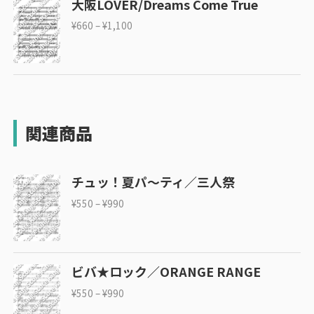
大阪LOVER/Dreams Come True
¥
660
–
¥
1,100
関連商品
チュッ！夏パ～ティ／三人祭
¥
550
–
¥
990
ビバ★ロック／ORANGE RANGE
¥
550
–
¥
990