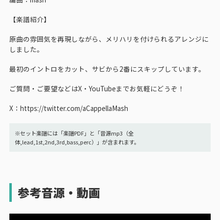
【楽譜紹介】
原曲の雰囲気を再現しながら、メリハリを付けられるアレンジに
しました。
最初のイントロをカット、サビから2番にスキップしています。
ご質問・ご要望などはX・YouTubeまでお気軽にどうぞ！
X：https://twitter.com/aCappellaMash
※セット楽譜には「楽譜PDF」と「音源mp3（全
体,lead,1st,2nd,3rd,bass,perc）」が含まれます。
参考音源・動画