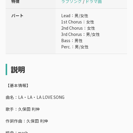
特徴
ラブソング
/
ドラマ曲
パート
Lead：男/女性
1st Chorus：女性
2nd Chorus：女性
3rd Chorus：男/女性
Bass：男性
Perc.：男/女性
説明
【基本情報】
曲名：LA・LA・LA LOVE SONG
歌手：久保田 利伸
作詞作曲：久保田 利伸
編曲：mash