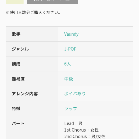
可
幸
※使用人数分ご購入ください。
力
-
Vaundy
歌手
Vaundy
個
ジャンル
J-POP
構成
6人
難易度
中級
アレンジ内容
ボイパあり
特徴
ラップ
パート
Lead：男
1st Chorus：女性
2nd Chorus：男/女性