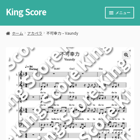
King Score
ナ
コ
メニュー
ビ
ン
ゲ
テ
サ
楽譜を購入する
ー
ン
ブ
ホーム
アカペラ
不可幸力 – Vaundy
シ
ツ
メ
サ
楽譜を販売する
ョ
へ
ニ
ブ
ン
ス
ュ
メ
サ
カート
へ
キ
ー
ニ
ブ
ス
ッ
🔍
を
ュ
メ
サ
お問い合わせ
キ
プ
展
ー
ニ
ブ
ッ
開
を
ュ
メ
プ
展
ー
ニ
開
を
ュ
展
ー
開
を
展
開