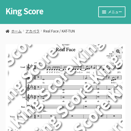
King Score
ナ
コ
メニュー
ビ
ン
ゲ
テ
サ
楽譜を購入する
ー
ン
ブ
ホーム
アカペラ
Real Face / KAT-TUN
シ
ツ
メ
サ
楽譜を販売する
ョ
へ
ニ
ブ
ン
ス
ュ
メ
サ
カート
へ
キ
ー
ニ
ブ
ス
ッ
🔍
を
ュ
メ
サ
お問い合わせ
キ
プ
展
ー
ニ
ブ
ッ
開
を
ュ
メ
プ
展
ー
ニ
開
を
ュ
展
ー
開
を
展
開