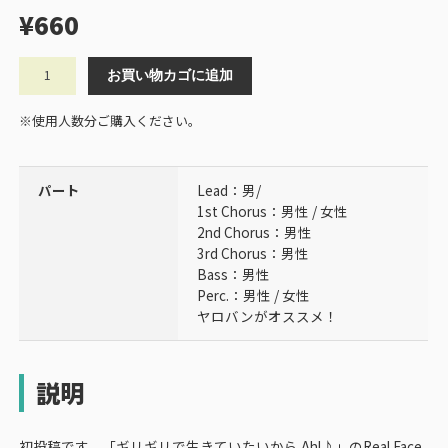
¥
660
Real
お買い物カゴに追加
Face
/
※使用人数分ご購入ください。
KAT-
TUN
個
パート
Lead：男/
1st Chorus：男性 / 女性
2nd Chorus：男性
3rd Chorus：男性
Bass：男性
Perc.：男性 / 女性
ヤロバンがオススメ！
説明
初投稿です。「ギリギリで生きていたいから Ah!♪」のReal Face