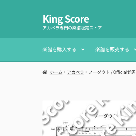
King Score
ナ
コ
ビ
ン
アカペラ専門の楽譜販売ストア
ゲ
テ
ー
ン
シ
ツ
楽譜を購入する
楽譜を販売する
ョ
へ
ン
ス
へ
キ
ホーム
アカペラ
ノーダウト / Official髭男
ス
ッ
キ
プ
ッ
プ