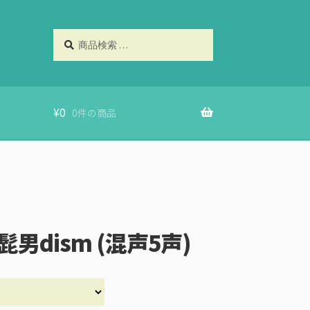
検
検
索
索
対
象:
¥
0
0件の商品
al髭男dism (混声5声)