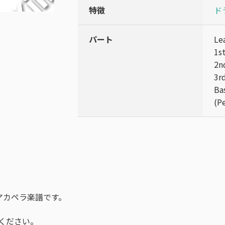
特徴
ド
パート
L
1s
2n
3r
B
(P
混声アカペラ楽譜です。
ください。