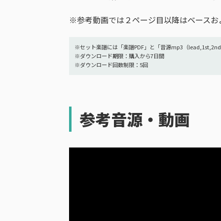
※参考動画では２ページ目以降はベースお
※セット楽譜には「楽譜PDF」と「音源mp3（lead,1st,2nd
※ダウンロード期限：購入から7日間
※ダウンロード回数制限：5回
参考音源・動画