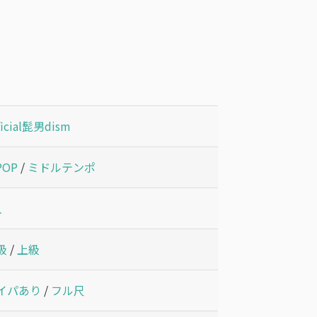
ficial髭男dism
POP
/
ミドルテンポ
人
級
/
上級
イパあり
/
フル尺