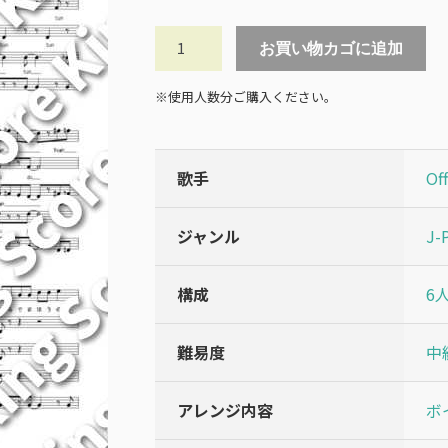
ノ
お買い物カゴに追加
ー
ダ
※使用人数分ご購入ください。
ウ
ト
/
歌手
Of
Official
髭
ジャンル
J-
男
dism
(混
構成
6
声
5
難易度
中
声)
個
アレンジ内容
ボ