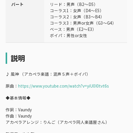
パート
リード：男声（B2～D5）
コーラス1：女声（D4～E5）
コーラス2：女声（B3～B4）
コーラス3：男声or女声（G3～G4）
ベース：男声（E2～E3）
ボイパ：男性or女性
説明
♪ 風神 （アカペラ楽譜：混声５声＋ボイパ）
原曲：
https://www.youtube.com/watch?v=yiU0I0tvt6s
◆基本情報◆
作詞：Vaundy
作曲：Vaundy
アカペラアレンジ：りんご（アカペラ同人楽譜屋さん）