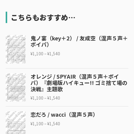
こちらもおすすめ…
鬼ノ宴（key＋2） / 友成空（混声５声＋
ボイパ）
¥
1,100
–
¥
1,540
オレンジ / SPYAIR（混声５声＋ボイ
パ）『劇場版ハイキュー!! ゴミ捨て場の
決戦』主題歌
¥
1,100
–
¥
1,540
恋だろ / wacci（混声５声）
¥
1,100
–
¥
1,540