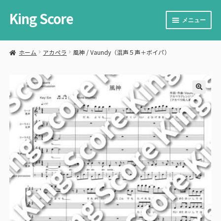
King Score
ナ
コ
メニュー
ビ
ン
ゲ
テ
サ
楽譜を購入する
ー
ン
ブ
ホーム
アカペラ
風神 / Vaundy（混声５声＋ボイパ）
シ
ツ
メ
サ
楽譜を販売する
ョ
へ
ニ
ブ
ン
ス
ュ
メ
サ
カート
へ
キ
ー
ニ
ブ
ス
ッ
🔍
を
ュ
メ
サ
お問い合わせ
キ
プ
展
ー
ニ
ブ
ッ
開
を
ュ
メ
プ
展
ー
ニ
開
を
ュ
展
ー
開
を
展
開