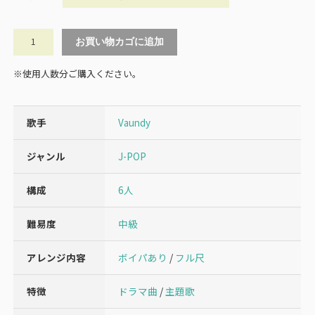
風
お買い物カゴに追加
神
/
※使用人数分ご購入ください。
Vaundy（混
声
５
歌手
Vaundy
声
＋
ボ
ジャンル
J-POP
イ
パ）
構成
6人
個
難易度
中級
アレンジ内容
ボイパあり
/
フル尺
特徴
ドラマ曲
/
主題歌