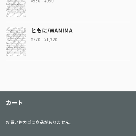
¥
550
–
¥
990
ともに/WANIMA
¥
770
–
¥
1,320
カート
お買い物カゴに商品がありません。