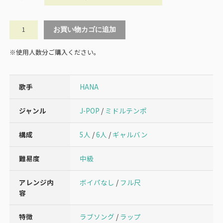
Blue
お買い物カゴに追加
Jeans
/
※使用人数分ご購入ください。
HANA（女
声
５
歌手
HANA
声）
個
ジャンル
J-POP
/
ミドルテンポ
構成
5人
/
6人
/
ギャルバン
難易度
中級
アレンジ内
ボイパなし
/
フル尺
容
特徴
ラブソング
/
ラップ