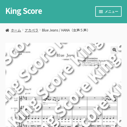
King Score
ナ
コ
メニュー
ビ
ン
ゲ
テ
サ
楽譜を購入する
ー
ン
ブ
ホーム
アカペラ
Blue Jeans / HANA（女声５声）
シ
ツ
メ
サ
楽譜を販売する
ョ
へ
ニ
ブ
ン
ス
ュ
メ
サ
カート
へ
キ
ー
ニ
ブ
ス
ッ
🔍
を
ュ
メ
サ
お問い合わせ
キ
プ
展
ー
ニ
ブ
ッ
開
を
ュ
メ
プ
展
ー
ニ
開
を
ュ
展
ー
開
を
展
開