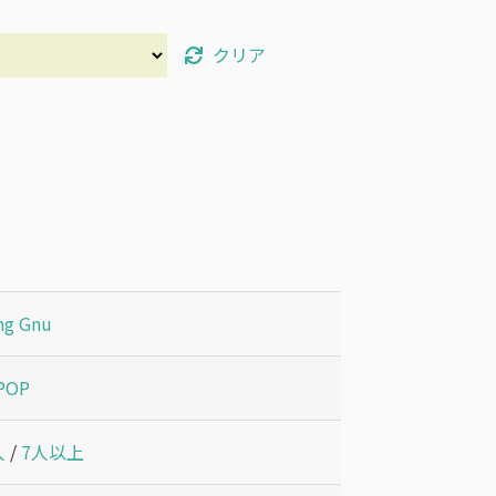
クリア
ng Gnu
POP
人
/
7人以上