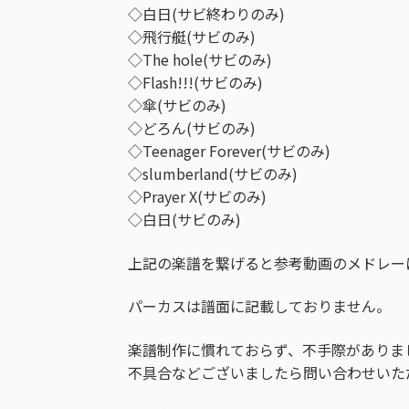
◇白日(サビ終わりのみ)
◇飛行艇(サビのみ)
◇The hole(サビのみ)
◇Flash!!!(サビのみ)
◇傘(サビのみ)
◇どろん(サビのみ)
◇Teenager Forever(サビのみ)
◇slumberland(サビのみ)
◇Prayer X(サビのみ)
◇白日(サビのみ)
上記の楽譜を繋げると参考動画のメドレー
パーカスは譜面に記載しておりません。
楽譜制作に慣れておらず、不手際がありま
不具合などございましたら問い合わせいた