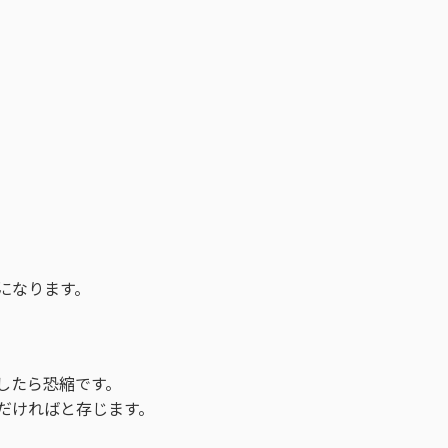
か
ら
始
ま
る
King
Gnu
ベ
ス
ト
ヒ
ッ
になります。
ト
メ
ド
レ
したら恐縮です。
ー
だければと存じます。
個