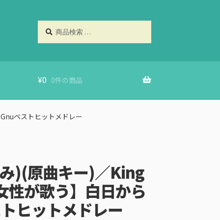
検
検
索
索
対
象:
¥
0
0件の商品
g Gnuベストヒットメドレー
)(原曲キー)／King
【女性が歌う】白日から
ベストヒットメドレー