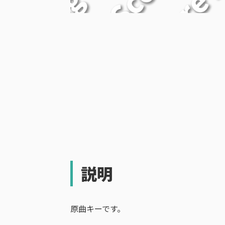
説明
原曲キーです。