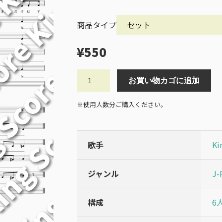
商品タイプ
¥
550
◇
お買い物カゴに追加
白
日
※使用人数分ご購入ください。
(サ
ビ
終
歌手
Ki
わ
り
ジャンル
J-
の
み)
(原
構成
6
曲