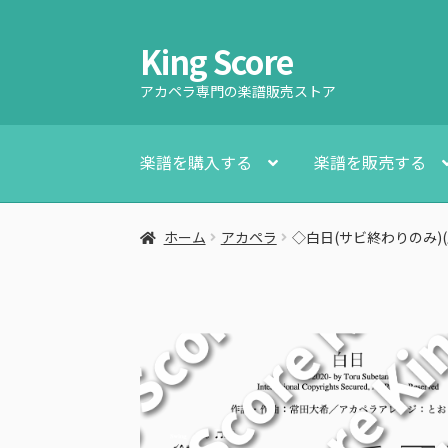
King Score
ナ
コ
ビ
ン
アカペラ専門の楽譜販売ストア
ゲ
テ
ー
ン
シ
ツ
楽譜を購入する
楽譜を販売する
ョ
へ
ン
ス
へ
キ
ホーム
アカペラ
◇白日(サビ終わりのみ)(
ス
ッ
キ
プ
ッ
プ